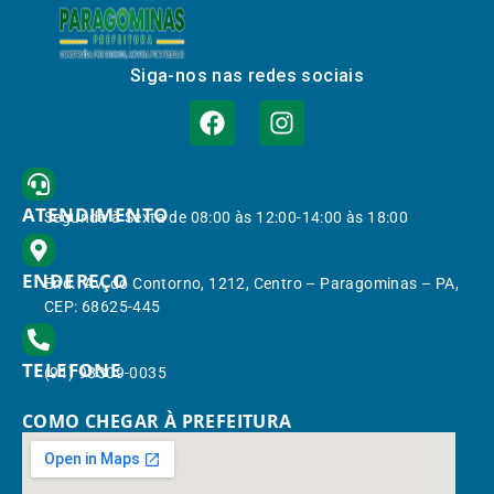
Siga-nos nas redes sociais
ATENDIMENTO
Segunda à Sexta de 08:00 às 12:00-14:00 às 18:00
ENDEREÇO
End.: Av. do Contorno, 1212, Centro – Paragominas – PA,
CEP: 68625-445
TELEFONE
(91) 98309-0035
COMO CHEGAR À PREFEITURA