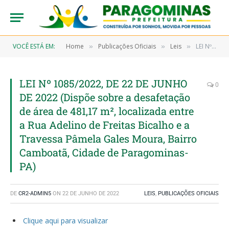
VOCÊ ESTÁ EM:
Home
Publicações Oficiais
Leis
LEI Nº 1085/2022, DE 22 DE JUNHO DE 2022 (Dispõe sobre a desafetação de área de 481,17 m², localizada entre a Rua Adelino de Freitas Bicalho e a Travessa Pâmela Gales Moura, Bairro Camboatã, Cidade de Paragominas-PA)
»
»
»
LEI Nº 1085/2022, DE 22 DE JUNHO
0
DE 2022 (Dispõe sobre a desafetação
de área de 481,17 m², localizada entre
a Rua Adelino de Freitas Bicalho e a
Travessa Pâmela Gales Moura, Bairro
Camboatã, Cidade de Paragominas-
PA)
DE
CR2-ADMIN5
ON
22 DE JUNHO DE 2022
LEIS
,
PUBLICAÇÕES OFICIAIS
Clique aqui para visualizar