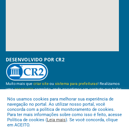
DESENVOLVIDO POR CR2
Muito mais que
criar site
ou
sistema para prefeituras
! Realizamos
uma
assessoria
completa, onde garantimos em contrato que todas
as exigências das
leis de transparência pública
serão atendidas.
Nós usamos cookies para melhorar sua experiência de
navegação no portal. Ao utilizar nosso portal, você
Conheça o
PNTP
e o
Radar da Transparência Pública
concorda com a política de monitoramento de cookies.
Para ter mais informações sobre como isso é feito, acesse
Política de cookies (
Leia mais
). Se você concorda, clique
em ACEITO.