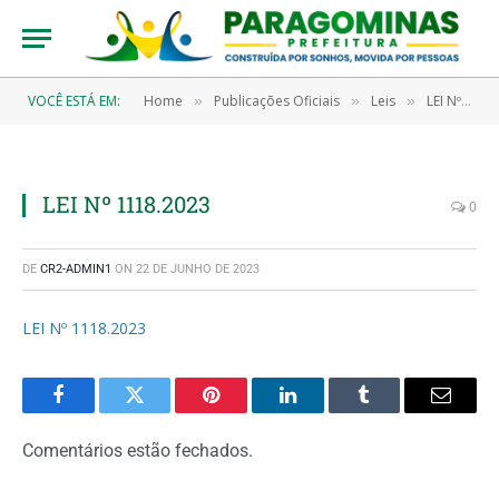
VOCÊ ESTÁ EM:
Home
Publicações Oficiais
Leis
LEI Nº 1118/2023, DE 13 DE JUNHO DE 2023 (Reconhece de Utilidade Pública a Associação Desportiva e Social de Paragominas – ADSP, e dá outras providências)
»
»
»
LEI Nº 1118.2023
0
DE
CR2-ADMIN1
ON
22 DE JUNHO DE 2023
LEI Nº 1118.2023
Facebook
Twitter
Pinterest
LinkedIn
Tumblr
Email
Comentários estão fechados.