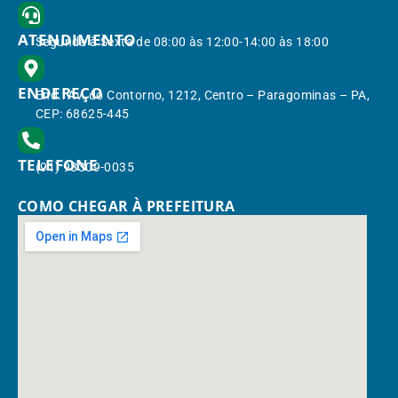
ATENDIMENTO
Segunda à Sexta de 08:00 às 12:00-14:00 às 18:00
ENDEREÇO
End.: Av. do Contorno, 1212, Centro – Paragominas – PA,
CEP: 68625-445
TELEFONE
(91) 98309-0035
COMO CHEGAR À PREFEITURA