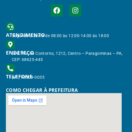
ATENDIMENTO
Segunda à Sexta de 08:00 às 12:00-14:00 às 18:00
ENDEREÇO
End.: Av. do Contorno, 1212, Centro – Paragominas – PA,
CEP: 68625-445
TELEFONE
(91) 98309-0035
COMO CHEGAR À PREFEITURA