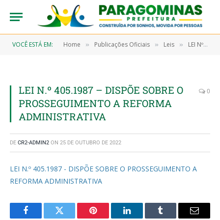
VOCÊ ESTÁ EM:
Home
Publicações Oficiais
Leis
LEI Nº 405/1987, DE 31 DE AGOSTO DE 1987 (Dispõe sobre o prosseguimento a Reforma Administrativa da Prefeitura Municipal de Paragominas e dá outras providências)
»
»
»
LEI N.º 405.1987 – DISPÕE SOBRE O
0
PROSSEGUIMENTO A REFORMA
ADMINISTRATIVA
DE
CR2-ADMIN2
ON
25 DE OUTUBRO DE 2022
LEI N.º 405.1987 - DISPÕE SOBRE O PROSSEGUIMENTO A
REFORMA ADMINISTRATIVA
Facebook
Twitter
Pinterest
LinkedIn
Tumblr
Email