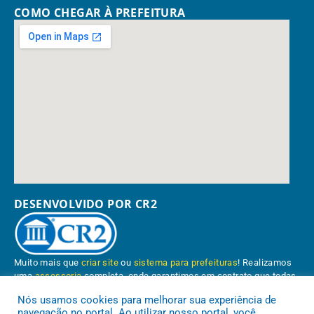
COMO CHEGAR À PREFEITURA
DESENVOLVIDO POR CR2
Muito mais que
criar site
ou
sistema para prefeituras
! Realizamos
uma
assessoria
completa, onde garantimos em contrato que todas
as exigências das
leis de transparência pública
serão atendidas.
Nós usamos cookies para melhorar sua experiência de
navegação no portal. Ao utilizar nosso portal, você