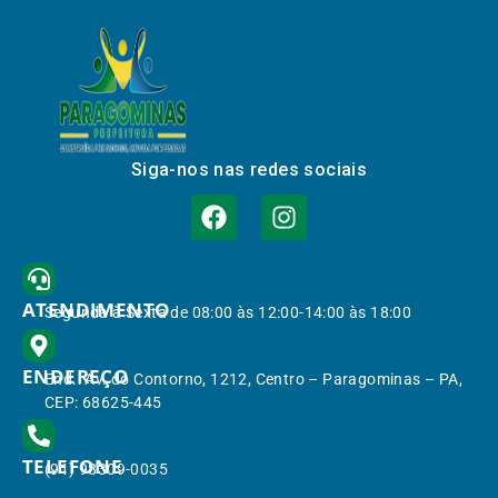
Siga-nos nas redes sociais
ATENDIMENTO
Segunda à Sexta de 08:00 às 12:00-14:00 às 18:00
ENDEREÇO
End.: Av. do Contorno, 1212, Centro – Paragominas – PA,
CEP: 68625-445
TELEFONE
(91) 98309-0035