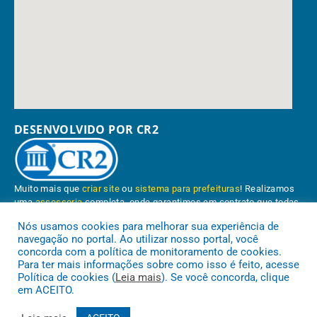
DESENVOLVIDO POR CR2
Muito mais que
criar site
ou
sistema para prefeituras
! Realizamos
uma
assessoria
completa, onde garantimos em contrato que todas
as exigências das
leis de transparência pública
serão atendidas.
Nós usamos cookies para melhorar sua experiência de
navegação no portal. Ao utilizar nosso portal, você
Conheça o
PNTP
e o
Radar da Transparência Pública
concorda com a política de monitoramento de cookies.
Para ter mais informações sobre como isso é feito, acesse
Política de cookies (
Leia mais
). Se você concorda, clique
em ACEITO.
Prefeitura Municipal de Paragominas.
Todos os direitos reservados a