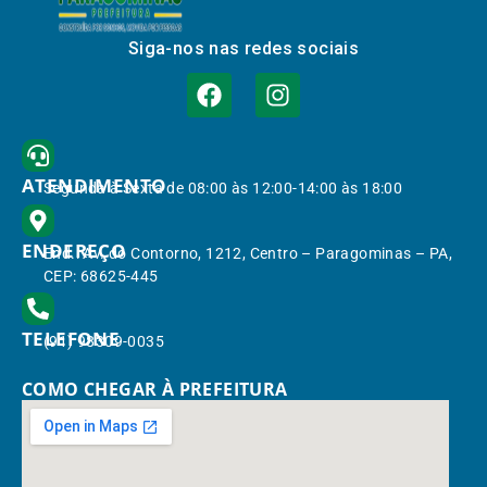
Siga-nos nas redes sociais
ATENDIMENTO
Segunda à Sexta de 08:00 às 12:00-14:00 às 18:00
ENDEREÇO
End.: Av. do Contorno, 1212, Centro – Paragominas – PA,
CEP: 68625-445
TELEFONE
(91) 98309-0035
COMO CHEGAR À PREFEITURA