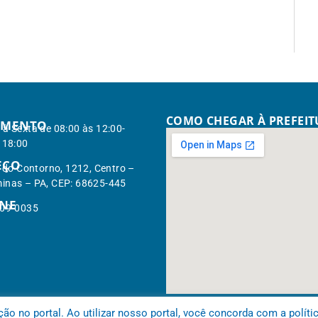
COMO CHEGAR À PREFEI
IMENTO
à Sexta de 08:00 às 12:00-
 18:00
EÇO
. do Contorno, 1212, Centro –
inas – PA, CEP: 68625-445
ONE
309-0035
 no portal. Ao utilizar nosso portal, você concorda com a políti