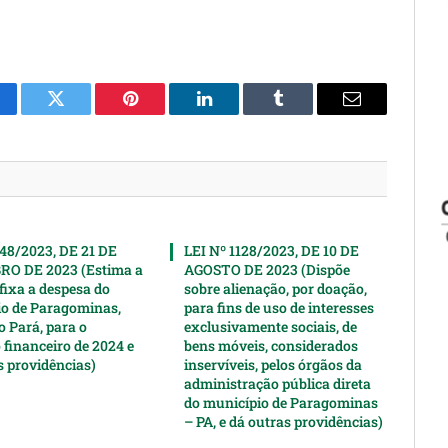
cebook
Twitter
Pinterest
LinkedIn
Tumblr
Email
148/2023, DE 21 DE
LEI Nº 1128/2023, DE 10 DE
O DE 2023 (Estima a
AGOSTO DE 2023 (Dispõe
 fixa a despesa do
sobre alienação, por doação,
o de Paragominas,
para fins de uso de interesses
o Pará, para o
exclusivamente sociais, de
 financeiro de 2024 e
bens móveis, considerados
s providências)
inservíveis, pelos órgãos da
administração pública direta
do município de Paragominas
– PA, e dá outras providências)