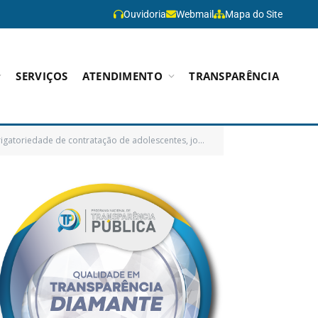
Ouvidoria
Webmail
Mapa do Site
SERVIÇOS
ATENDIMENTO
TRANSPARÊNCIA
adoras de serviços a órgãos da administração pública municipal direta e indireta e dá outras providências)