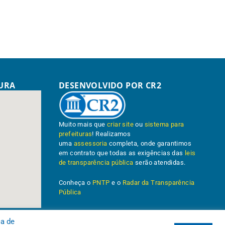
TURA
DESENVOLVIDO POR CR2
Muito mais que
criar site
ou
sistema para
prefeituras
! Realizamos
uma
assessoria
completa, onde garantimos
em contrato que todas as exigências das
leis
de transparência pública
serão atendidas.
Conheça o
PNTP
e o
Radar da Transparência
Pública
ca de