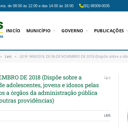
xta. de 08:00 às 12:00 e das 14:00 às 18:00
(91) 98309-0035
INICÍO
MUNICÍPIO
GOVERNO
PUBLICAÇÕES
Leis
LEI Nº 969/2018, DE 06 DE NOVEMBRO DE 2018 (Dispõe sobre a obrigatoriedade de contratação de adolescentes, jovens e idosos pelas empresas prest
»
»
EMBRO DE 2018 (Dispõe sobre a
0
de adolescentes, jovens e idosos pelas
os a órgãos da administração pública
 outras providências)
LEIS