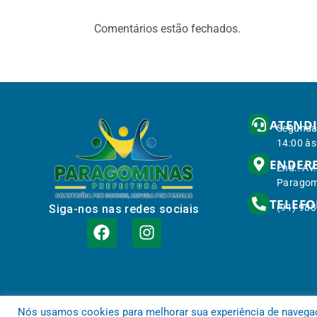
Comentários estão fechados.
ATEND
Segunda 
14:00 às
ENDER
End.: Av
Paragom
TELEF
(91) 98
Siga-nos nas redes sociais
Nós usamos cookies para melhorar sua experiência de navegação