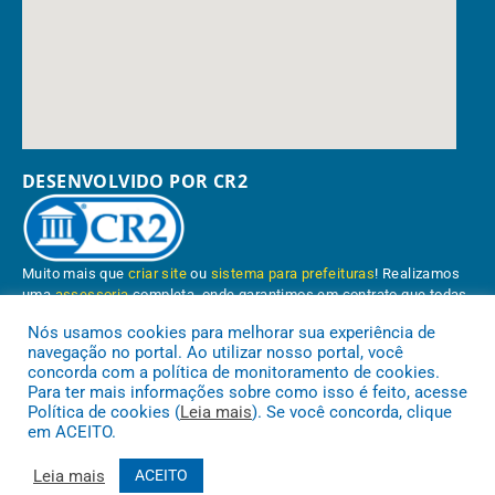
DESENVOLVIDO POR CR2
Muito mais que
criar site
ou
sistema para prefeituras
! Realizamos
uma
assessoria
completa, onde garantimos em contrato que todas
as exigências das
leis de transparência pública
serão atendidas.
Nós usamos cookies para melhorar sua experiência de
navegação no portal. Ao utilizar nosso portal, você
Conheça o
PNTP
e o
Radar da Transparência Pública
concorda com a política de monitoramento de cookies.
Para ter mais informações sobre como isso é feito, acesse
Política de cookies (
Leia mais
). Se você concorda, clique
em ACEITO.
Prefeitura Municipal de Paragominas.
Todos os direitos reservados a
Leia mais
ACEITO