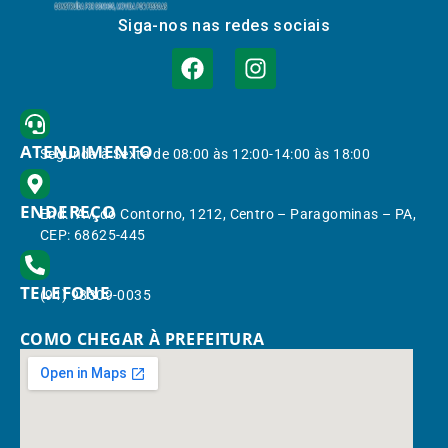
Siga-nos nas redes sociais
ATENDIMENTO
Segunda à Sexta de 08:00 às 12:00-14:00 às 18:00
ENDEREÇO
End.: Av. do Contorno, 1212, Centro – Paragominas – PA,
CEP: 68625-445
TELEFONE
(91) 98309-0035
COMO CHEGAR À PREFEITURA