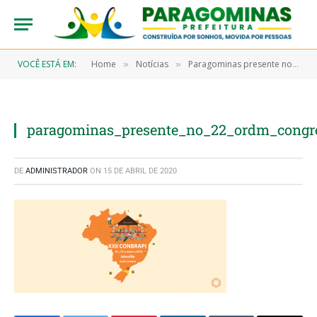
VOCÊ ESTÁ EM:
Home
Notícias
Paragominas presente no 22º Congresso Brasileiro de Apicultura “Polinização e tecnologia” (CONBRAPI)
»
»
paragominas_presente_no_22_ordm_congres
DE
ADMINISTRADOR
ON
15 DE ABRIL DE 2020