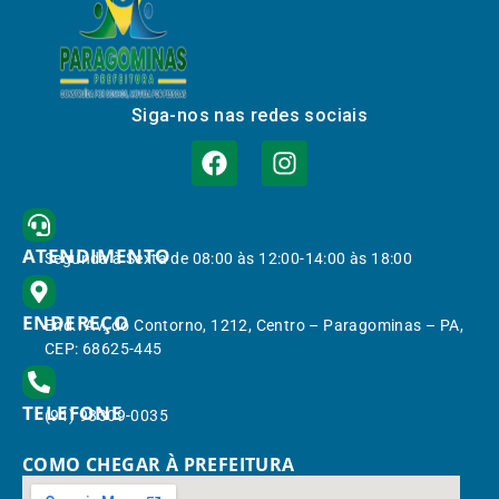
Siga-nos nas redes sociais
ATENDIMENTO
Segunda à Sexta de 08:00 às 12:00-14:00 às 18:00
ENDEREÇO
End.: Av. do Contorno, 1212, Centro – Paragominas – PA,
CEP: 68625-445
TELEFONE
(91) 98309-0035
COMO CHEGAR À PREFEITURA