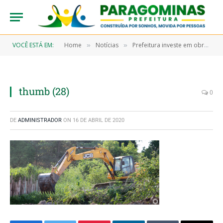
VOCÊ ESTÁ EM:
Home
Notícias
Prefeitura investe em obra às margens do Rio Paragominas
»
»
thumb (28)
0
DE
ADMINISTRADOR
ON
16 DE ABRIL DE 2020