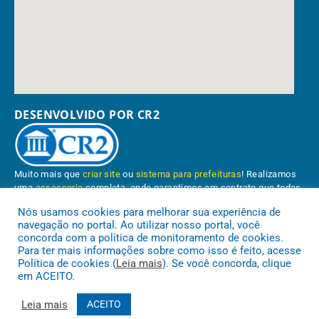
DESENVOLVIDO POR CR2
Muito mais que
criar site
ou
sistema para prefeituras
! Realizamos
uma
assessoria
completa, onde garantimos em contrato que todas
as exigências das
leis de transparência pública
serão atendidas.
Nós usamos cookies para melhorar sua experiência de
navegação no portal. Ao utilizar nosso portal, você
Conheça o
PNTP
e o
Radar da Transparência Pública
concorda com a política de monitoramento de cookies.
Para ter mais informações sobre como isso é feito, acesse
Política de cookies (
Leia mais
). Se você concorda, clique
em ACEITO.
Prefeitura Municipal de Paragominas.
Todos os direitos reservados a
Leia mais
ACEITO