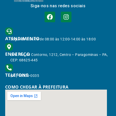
Siga-nos nas redes sociais
ATENDIMENTO
Segunda à Sexta de 08:00 às 12:00-14:00 às 18:00
ENDEREÇO
End.: Av. do Contorno, 1212, Centro – Paragominas – PA,
CEP: 68625-445
TELEFONE
(91) 98309-0035
COMO CHEGAR À PREFEITURA