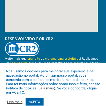
DESENVOLVIDO POR CR2
Muito mais que
criar site
ou
sistema para prefeituras
! Realizamos
uma
assessoria
completa, onde garantimos em contrato que todas
as exigências das
leis de transparência pública
serão atendidas.
Nós usamos cookies para melhorar sua experiência de
navegação no portal. Ao utilizar nosso portal, você
Conheça o
PNTP
e o
Radar da Transparência Pública
concorda com a política de monitoramento de cookies.
Para ter mais informações sobre como isso é feito, acesse
Política de cookies (
Leia mais
). Se você concorda, clique
em ACEITO.
Prefeitura Municipal de Paragominas.
Todos os direitos reservados a
Leia mais
ACEITO