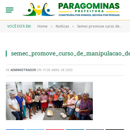
VOCÊ ESTÁ EM:
Home
Notícias
Semec promove curso de manipulação de alimentos em parceria com o Lions Clube de Paragominas
»
»
semec_promove_curso_de_manipulacao_de
DE
ADMINISTRADOR
ON
15 DE ABRIL DE 2020