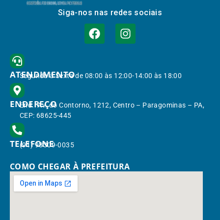
Siga-nos nas redes sociais
ATENDIMENTO
Segunda à Sexta de 08:00 às 12:00-14:00 às 18:00
ENDEREÇO
End.: Av. do Contorno, 1212, Centro – Paragominas – PA,
CEP: 68625-445
TELEFONE
(91) 98309-0035
COMO CHEGAR À PREFEITURA