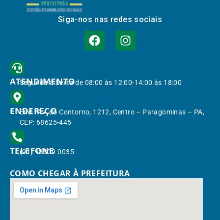
Siga-nos nas redes sociais
ATENDIMENTO
Segunda à Sexta de 08:00 às 12:00-14:00 às 18:00
ENDEREÇO
End.: Av. do Contorno, 1212, Centro – Paragominas – PA,
CEP: 68625-445
TELEFONE
(91) 98309-0035
COMO CHEGAR À PREFEITURA