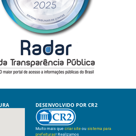
TURA
DESENVOLVIDO POR CR2
Muito mais que
criar site
ou
sistema para
prefeituras
! Realizamos