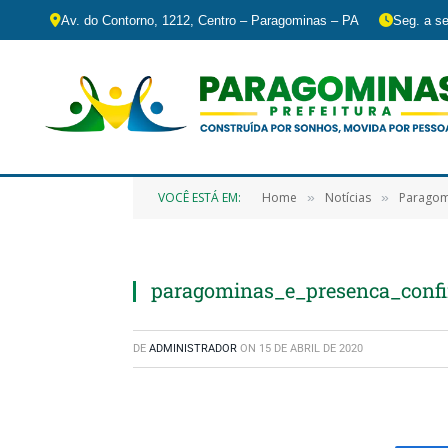
Av. do Contorno, 1212, Centro – Paragominas – PA
Seg. a se
VOCÊ ESTÁ EM:
Home
Notícias
Paragomi
»
»
paragominas_e_presenca_confi
DE
ADMINISTRADOR
ON
15 DE ABRIL DE 2020