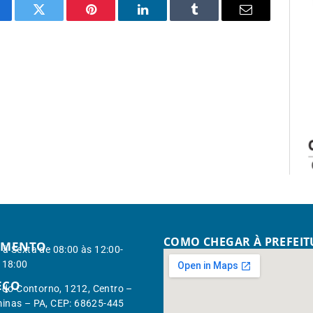
cebook
Twitter
Pinterest
LinkedIn
Tumblr
Email
COMO CHEGAR À PREFEI
IMENTO
à Sexta de 08:00 às 12:00-
 18:00
EÇO
. do Contorno, 1212, Centro –
inas – PA, CEP: 68625-445