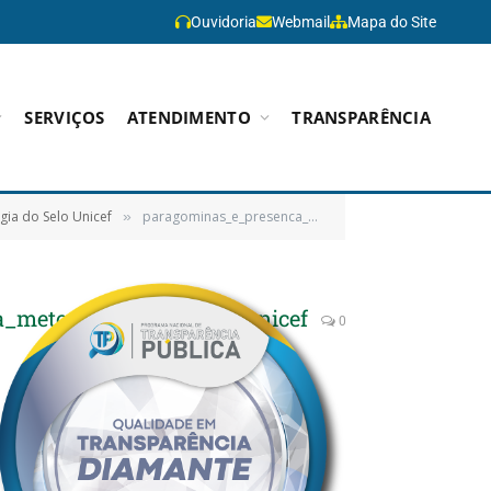
Ouvidoria
Webmail
Mapa do Site
SERVIÇOS
ATENDIMENTO
TRANSPARÊNCIA
ia do Selo Unicef
paragominas_e_presenca_confirmada_no_1°_encontro_de_capacitacao_sobre_a_metodologia_do_selo_unicef
»
_metodologia_do_selo_unicef
0