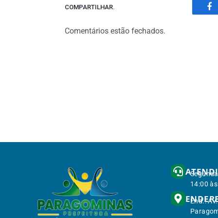
COMPARTILHAR.
Fa
Comentários estão fechados.
ATEND
Segunda 
14:00 às
ENDER
End.: Av
Paragom