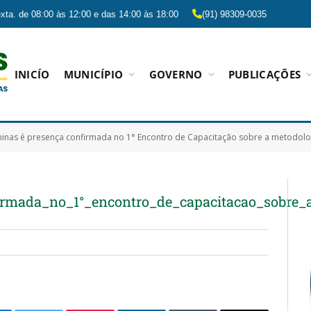
xta. de 08:00 às 12:00 e das 14:00 às 18:00
(91) 98309-0035
INICÍO
MUNICÍPIO
GOVERNO
PUBLICAÇÕES
nas é presença confirmada no 1° Encontro de Capacitação sobre a metodolog
rmada_no_1°_encontro_de_capacitacao_sobre_a