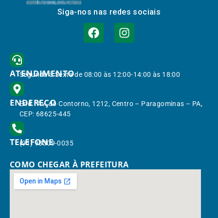
Siga-nos nas redes sociais
ATENDIMENTO
Segunda à Sexta de 08:00 às 12:00-14:00 às 18:00
ENDEREÇO
End.: Av. do Contorno, 1212, Centro – Paragominas – PA,
CEP: 68625-445
TELEFONE
(91) 98309-0035
COMO CHEGAR À PREFEITURA