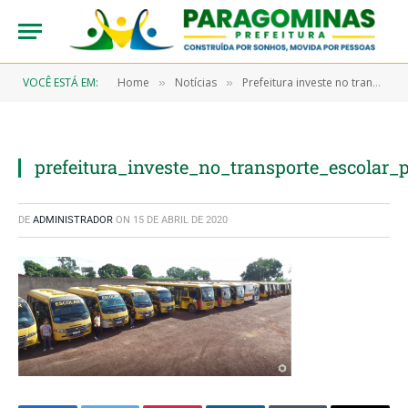
VOCÊ ESTÁ EM:
Home
Notícias
Prefeitura investe no transporte escolar para melhor atender os alunos da rede municipal
»
»
prefeitura_investe_no_transporte_escolar
DE
ADMINISTRADOR
ON
15 DE ABRIL DE 2020