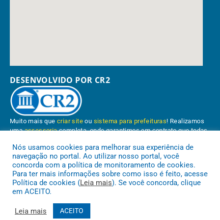
DESENVOLVIDO POR CR2
Muito mais que
criar site
ou
sistema para prefeituras
! Realizamos
uma
assessoria
completa, onde garantimos em contrato que todas
as exigências das
leis de transparência pública
serão atendidas.
Nós usamos cookies para melhorar sua experiência de
navegação no portal. Ao utilizar nosso portal, você
Conheça o
PNTP
e o
Radar da Transparência Pública
concorda com a política de monitoramento de cookies.
Para ter mais informações sobre como isso é feito, acesse
Política de cookies (
Leia mais
). Se você concorda, clique
em ACEITO.
Prefeitura Municipal de Paragominas.
Todos os direitos reservados a
Leia mais
ACEITO